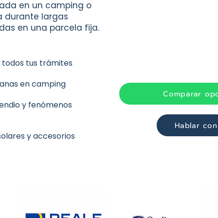
nada en un camping o
a durante largas
as en una parcela fija.
todos tus trámites
vanas en camping
Comparar opc
cendio y fenómenos
Hablar con
olares y accesorios