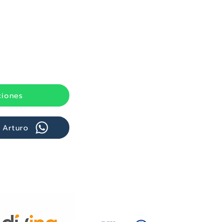
iones
 Arturo