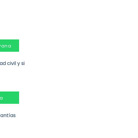
vana
 civil y si
za
rantías