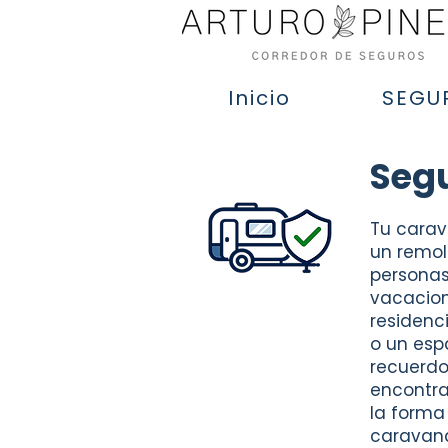
Inicio
SEGU
Seg
Tu cara
un remo
personas
vacacion
residenc
o un es
recuerdo
encontra
la forma 
caravana