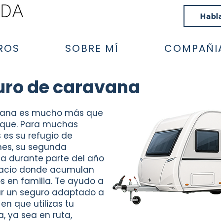
Habl
ROS
SOBRE MÍ
COMPAÑI
uro de caravana
vana es mucho más que
lque. Para muchas
 es su refugio de
es, su segunda
ia durante parte del año
pacio donde acumulan
s en familia. Te ayudo a
r un seguro adaptado a
en que utilizas tu
, ya sea en ruta,