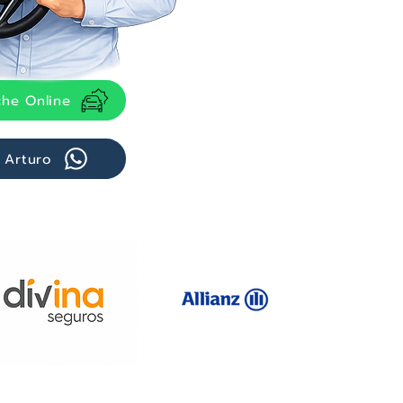
che Online
 Arturo