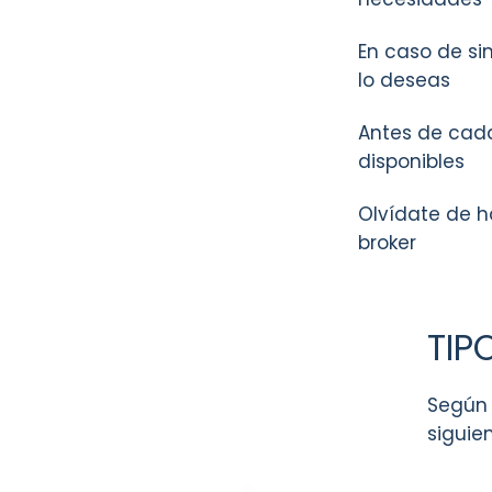
En caso de sin
lo deseas
Antes de cada
disponibles
Olvídate de ha
broker
TIP
Según 
siguie