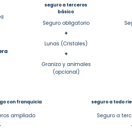
seguro a terceros
básico
il
Seguro obligatorio
Se
+
Lunas (Cristales)
era
+
Granizo y animales
(opcional)
sgo con franquicia
seguro a todo rie
eros ampliado
Seguro a ter
+