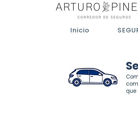
Inicio
SEGU
S
Comp
comp
que 