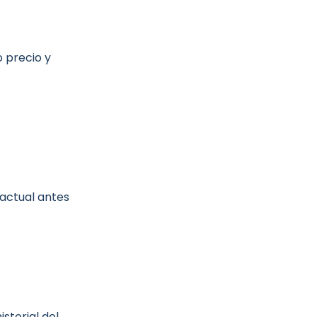
o precio y
 actual antes
storial del