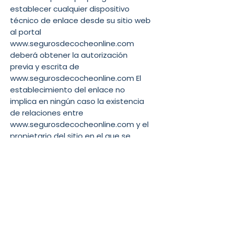
establecer cualquier dispositivo
técnico de enlace desde su sitio web
al portal
www.segurosdecocheonline.com
deberá obtener la autorización
previa y escrita de
www.segurosdecocheonline.com El
establecimiento del enlace no
implica en ningún caso la existencia
de relaciones entre
www.segurosdecocheonline.com y el
propietario del sitio en el que se
establezca el enlace, ni la
aceptación o aprobación por parte
de www.segurosdecocheonline.com
de sus contenidos o servicios
POLÍTICA DE
COMENTARIOS