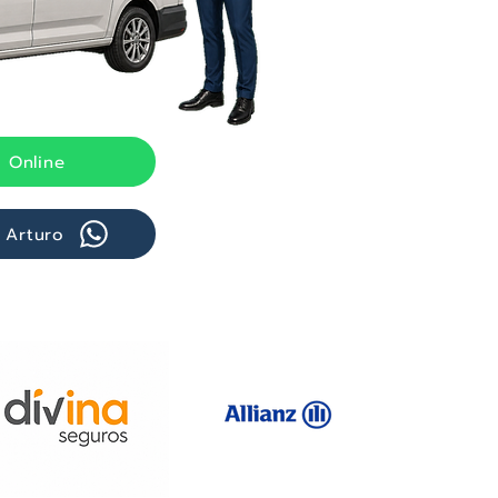
 Online
 Arturo