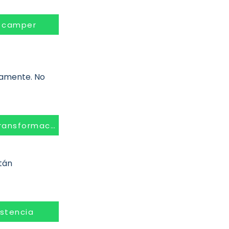
r camper
tamente. No
transformación
stán
istencia