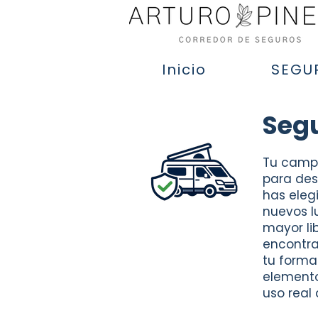
Inicio
SEGU
Seg
Tu campe
para des
has elegi
nuevos l
mayor li
encontra
tu forma 
elemento
uso real