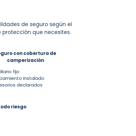
alidades de seguro según el
de protección que necesites.
guro con cobertura de
camperización
liario fijo
ipamiento instalado
esorios declarados
todo riesgo