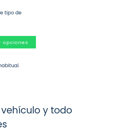
te tipo de
 opciones
abitual.
vehículo y todo
es