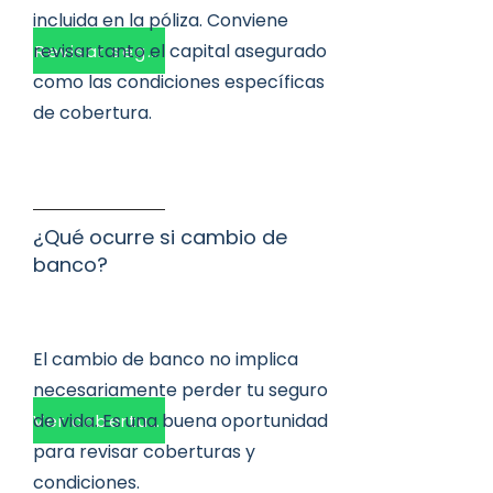
incluida en la póliza. Conviene
revisar tanto el capital asegurado
Revisar seguro
como las condiciones específicas
de cobertura.
¿Qué ocurre si cambio de
banco?
El cambio de banco no implica
necesariamente perder tu seguro
de vida. Es una buena oportunidad
Ver coberturas
para revisar coberturas y
condiciones.