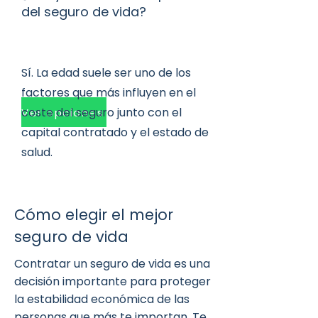
del seguro de vida?
Sí. La edad suele ser uno de los
factores que más influyen en el
coste del seguro junto con el
Ver opciones
capital contratado y el estado de
salud.
Cómo elegir el mejor
seguro de vida
Contratar un seguro de vida es una
decisión importante para proteger
la estabilidad económica de las
personas que más te importan. Te