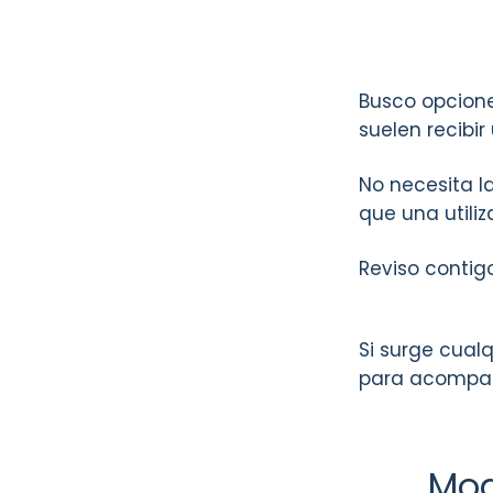
Busco opcione
suelen recibir
No necesita 
que una utili
Reviso contig
Si surge cual
para acompañ
Mod