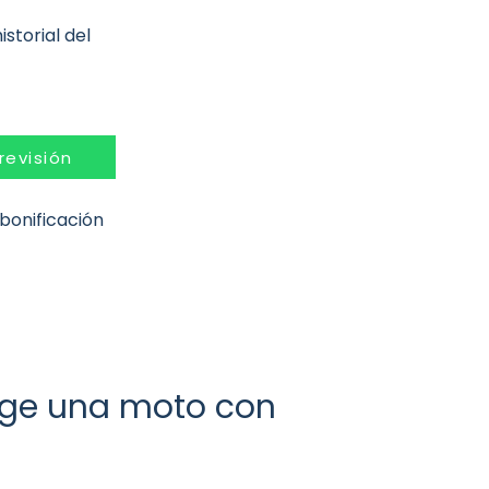
storial del
 revisión
 bonificación
ege una moto con