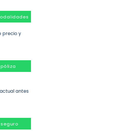
odalidades
o precio y
 póliza
 actual antes
 seguro