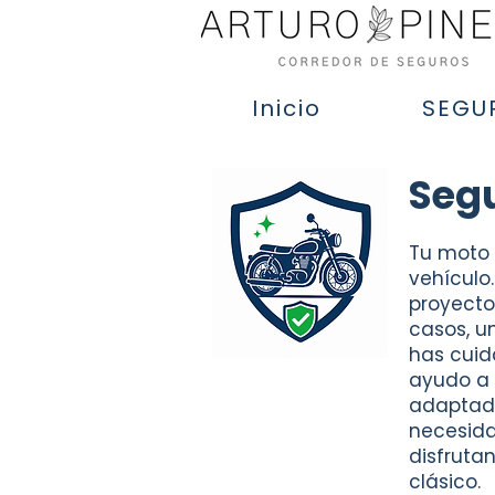
Inicio
SEGU
Segu
Tu moto 
vehículo.
proyecto
casos, u
has cuid
ayudo a 
adaptado
necesida
disfruta
clásico.