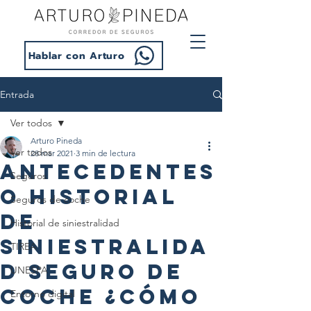
Hablar con Arturo
Entrada
Ver todos
Arturo Pineda
Ver todos
28 mar 2021
3 min de lectura
Antecedentes
Seguros
o historial
Seguros de coche
de
Historial de siniestralidad
siniestralida
TIREA
d seguro de
UNESPA
coche ¿Cómo
Entorno digital