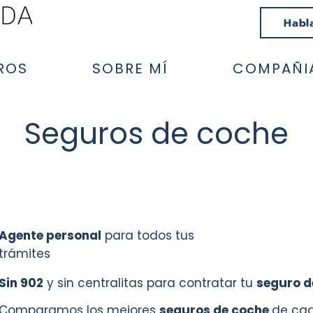
Habl
ROS
SOBRE MÍ
COMPAÑI
Seguros de coche
Agente personal
para todos tus
trámites
Sin
902
y sin centralitas para contratar tu
seguro d
Comparamos los mejores
seguros de coche
de ca