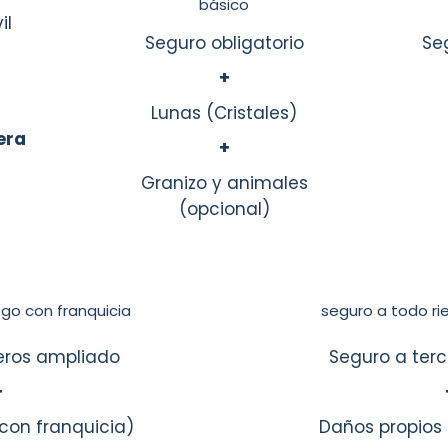
básico
il
Seguro obligatorio
Se
+
Lunas (Cristales)
era
+
Granizo y animales
(opcional)
sgo con franquicia
seguro a todo rie
eros ampliado
Seguro a ter
+
con franquicia)
Daños propios 