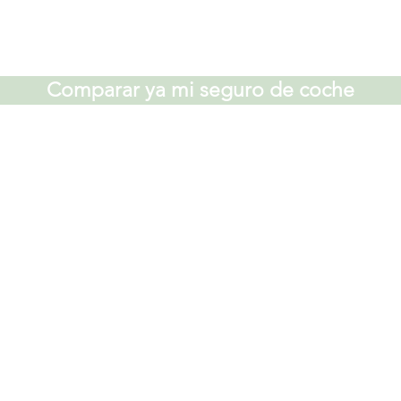
Comparar ya mi seguro de coche
Lo más busca
Comparador se
Contratar segur
Contratar segur
e.es
Modelos docume