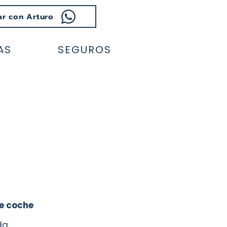
ar con Arturo
AS
SEGUROS
Ahorra hasta
250.-
€*
e coche
da