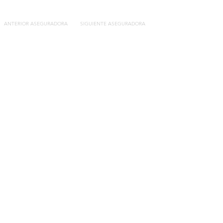
ANTERIOR ASEGURADORA
SIGUIENTE ASEGURADORA
Contacto
C/General Lasheras, 19.
22003, Huesca​​
Tel:
633 14 01 69
info@segurosdecocheonline.es
Lo más buscado
Comparador seguros de coche
Contratar seguro por días online
Contratar seguro por meses online
Modelos documentación gratuitos