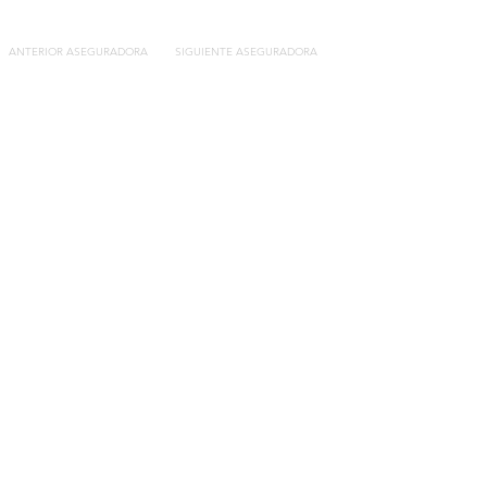
ANTERIOR ASEGURADORA
SIGUIENTE ASEGURADORA
Contacto
C/General Lasheras, 19.
22003, Huesca​​
Tel:
633 14 01 69
info@segurosdecocheonline.es
Lo más buscado
Comparador seguros de coche
Contratar seguro por días online
Contratar seguro por meses online
Modelos documentación gratuitos