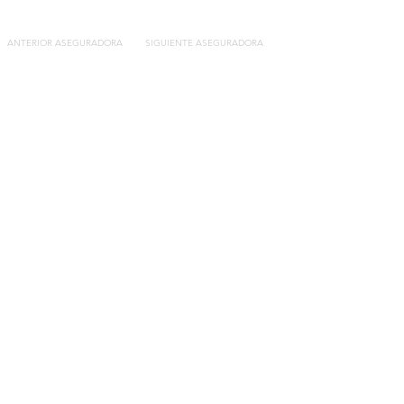
ANTERIOR ASEGURADORA
SIGUIENTE ASEGURADORA
Contacto
C/General Lasheras, 19.
22003, Huesca​​
Tel:
633 14 01 69
info@segurosdecocheonline.es
Lo más buscado
Comparador seguros de coche
Contratar seguro por días online
Contratar seguro por meses online
Modelos documentación gratuitos