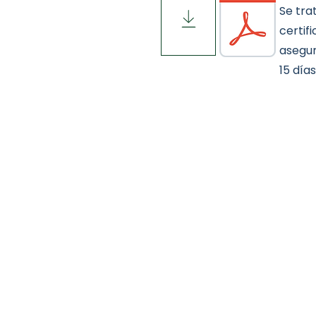
Se tra
certif
asegur
15 días