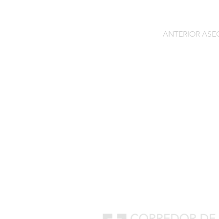
ANTERIOR AS
Contacto
C/General Lasheras, 19.
22003, Huesca​​
Tel:
633 14 01 69
info@segurosdecocheonlin