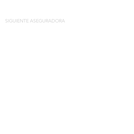
SIGUIENTE ASEGURADORA
do
guros de coche
o por días online
o por meses online
ntación gratuitos