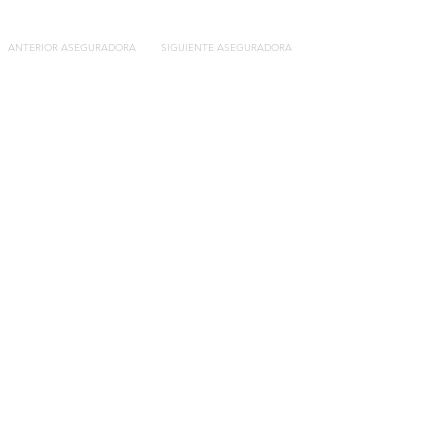
ANTERIOR ASEGURADORA
SIGUIENTE ASEGURADORA
Contacto
C/General Lasheras, 19.
22003, Huesca​​
Tel:
633 14 01 69
info@segurosdecocheonline.es
Lo más buscado
Comparador seguros de coche
Contratar seguro por días online
Contratar seguro por meses online
Modelos documentación gratuitos