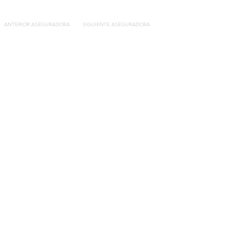
ANTERIOR ASEGURADORA
SIGUIENTE ASEGURADORA
Contacto
C/General Lasheras, 19.
22003, Huesca​​
Tel:
633 14 01 69
info@segurosdecocheonline.es
Lo más buscado
Comparador seguros de coche
Contratar seguro por días online
Contratar seguro por meses online
Modelos documentación gratuitos