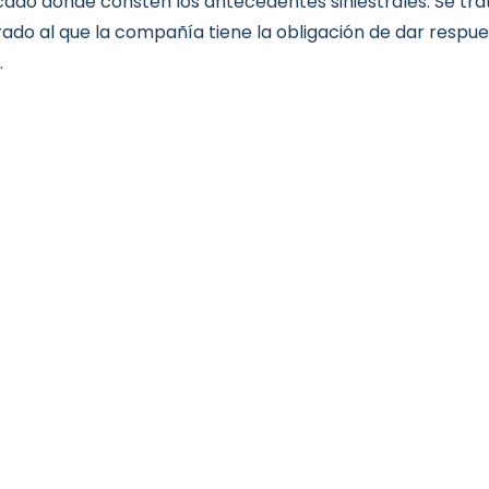
icado donde consten los antecedentes siniestrales. Se tr
ado al que la compañía tiene la obligación de dar respu
.