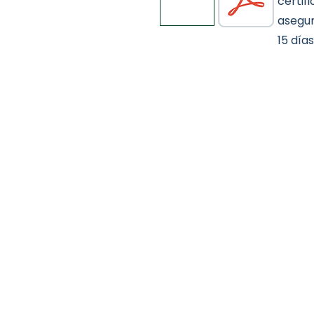
certif
asegur
15 días