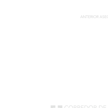
ANTERIOR AS
Contacto
C/General Lasheras, 19.
22003, Huesca​​
Tel:
633 14 01 69
info@segurosdecocheonlin