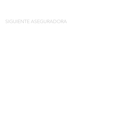
SIGUIENTE ASEGURADORA
do
guros de coche
o por días online
o por meses online
ntación gratuitos