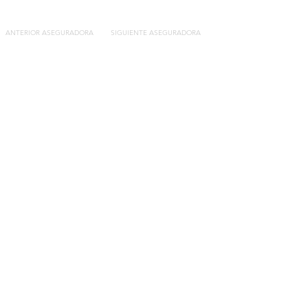
ANTERIOR ASEGURADORA
SIGUIENTE ASEGURADORA
Contacto
C/General Lasheras, 19.
22003, Huesca​​
Tel:
633 14 01 69
info@segurosdecocheonline.es
Lo más buscado
Comparador seguros de coche
Contratar seguro por días online
Contratar seguro por meses online
Modelos documentación gratuitos