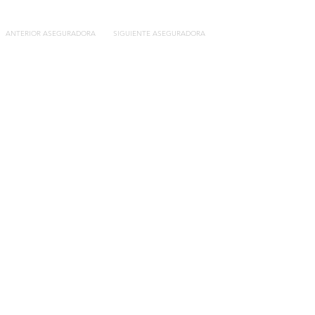
ANTERIOR ASEGURADORA
SIGUIENTE ASEGURADORA
Contacto
C/General Lasheras, 19.
22003, Huesca​​
Tel:
633 14 01 69
info@segurosdecocheonline.es
Lo más buscado
Comparador seguros de coche
Contratar seguro por días online
Contratar seguro por meses online
Modelos documentación gratuitos