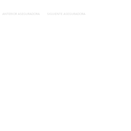
ANTERIOR ASEGURADORA
SIGUIENTE ASEGURADORA
Contacto
C/General Lasheras, 19.
22003, Huesca​​
Tel:
633 14 01 69
info@segurosdecocheonline.es
Lo más buscado
Comparador seguros de coche
Contratar seguro por días online
Contratar seguro por meses online
Modelos documentación gratuitos