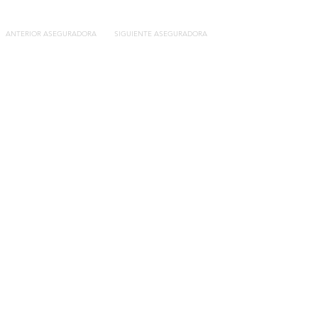
ANTERIOR ASEGURADORA
SIGUIENTE ASEGURADORA
Contacto
C/General Lasheras, 19.
22003, Huesca​​
Tel:
633 14 01 69
info@segurosdecocheonline.es
Lo más buscado
Comparador seguros de coche
Contratar seguro por días online
Contratar seguro por meses online
Modelos documentación gratuitos