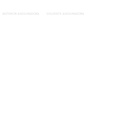
ANTERIOR ASEGURADORA
SIGUIENTE ASEGURADORA
Contacto
C/General Lasheras, 19.
22003, Huesca​​
Tel:
633 14 01 69
info@segurosdecocheonline.es
Lo más buscado
Comparador seguros de coche
Contratar seguro por días online
Contratar seguro por meses online
Modelos documentación gratuitos