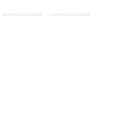
ANTERIOR ASEGURADORA
SIGUIENTE ASEGURADORA
Contacto
C/General Lasheras, 19.
22003, Huesca​​
Tel:
633 14 01 69
info@segurosdecocheonline.es
Lo más buscado
Comparador seguros de coche
Contratar seguro por días online
Contratar seguro por meses online
Modelos documentación gratuitos