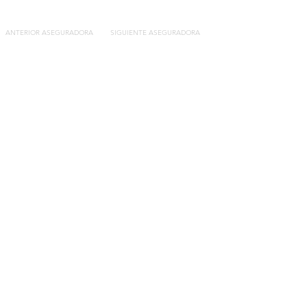
ANTERIOR ASEGURADORA
SIGUIENTE ASEGURADORA
Contacto
C/General Lasheras, 19.
22003, Huesca​​
Tel:
633 14 01 69
info@segurosdecocheonline.es
Lo más buscado
Comparador seguros de coche
Contratar seguro por días online
Contratar seguro por meses online
Modelos documentación gratuitos