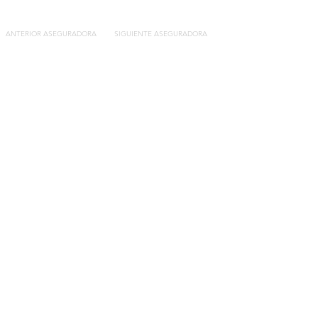
ANTERIOR ASEGURADORA
SIGUIENTE ASEGURADORA
Contacto
C/General Lasheras, 19.
22003, Huesca​​
Tel:
633 14 01 69
info@segurosdecocheonline.es
Lo más buscado
Comparador seguros de coche
Contratar seguro por días online
Contratar seguro por meses online
Modelos documentación gratuitos