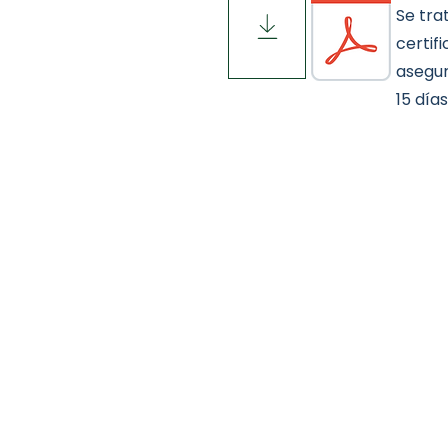
Se tra
certif
asegur
15 días