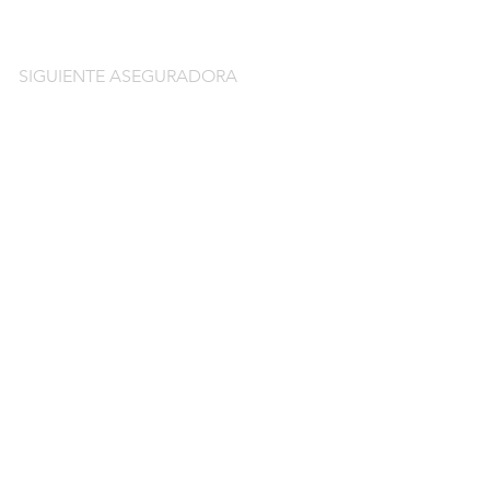
SIGUIENTE ASEGURADORA
do
guros de coche
o por días online
o por meses online
ntación gratuitos