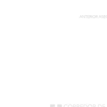
ANTERIOR AS
Contacto
C/General Lasheras, 19.
22003, Huesca​​
Tel:
633 14 01 69
info@segurosdecocheonlin