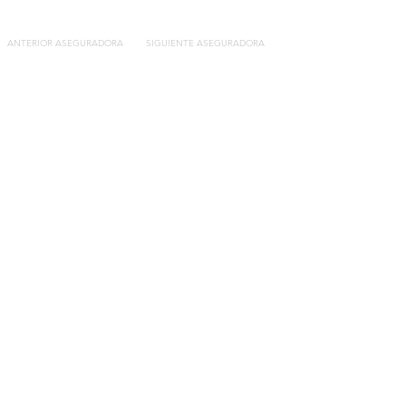
ANTERIOR ASEGURADORA
SIGUIENTE ASEGURADORA
Contacto
C/General Lasheras, 19.
22003, Huesca​​
Tel:
633 14 01 69
info@segurosdecocheonline.es
Lo más buscado
Comparador seguros de coche
Contratar seguro por días online
Contratar seguro por meses online
Modelos documentación gratuitos