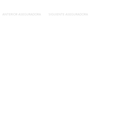
ANTERIOR ASEGURADORA
SIGUIENTE ASEGURADORA
Contacto
C/General Lasheras, 19.
22003, Huesca​​
Tel:
633 14 01 69
info@segurosdecocheonline.es
Lo más buscado
Comparador seguros de coche
Contratar seguro por días online
Contratar seguro por meses online
Modelos documentación gratuitos