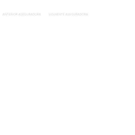
ANTERIOR ASEGURADORA
SIGUIENTE ASEGURADORA
Contacto
C/General Lasheras, 19.
22003, Huesca​​
Tel:
633 14 01 69
info@segurosdecocheonline.es
Lo más buscado
Comparador seguros de coche
Contratar seguro por días online
Contratar seguro por meses online
Modelos documentación gratuitos