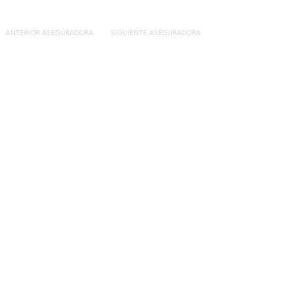
ANTERIOR ASEGURADORA
SIGUIENTE ASEGURADORA
Contacto
C/General Lasheras, 19.
22003, Huesca​​
Tel:
633 14 01 69
info@segurosdecocheonline.es
Lo más buscado
Comparador seguros de coche
Contratar seguro por días online
Contratar seguro por meses online
Modelos documentación gratuitos