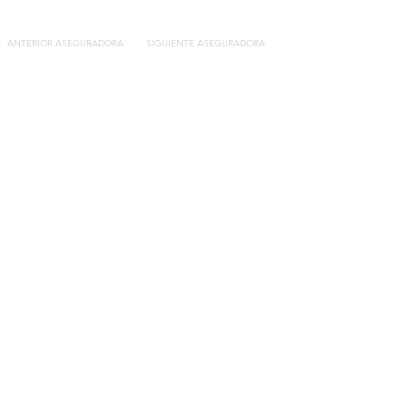
ANTERIOR ASEGURADORA
SIGUIENTE ASEGURADORA
Contacto
C/General Lasheras, 19.
22003, Huesca​​
Tel:
633 14 01 69
info@segurosdecocheonline.es
Lo más buscado
Comparador seguros de coche
Contratar seguro por días online
Contratar seguro por meses online
Modelos documentación gratuitos