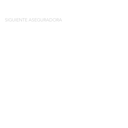
SIGUIENTE ASEGURADORA
do
guros de coche
o por días online
o por meses online
ntación gratuitos