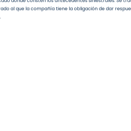
icado donde consten los antecedentes siniestrales. Se tr
ado al que la compañía tiene la obligación de dar respu
.