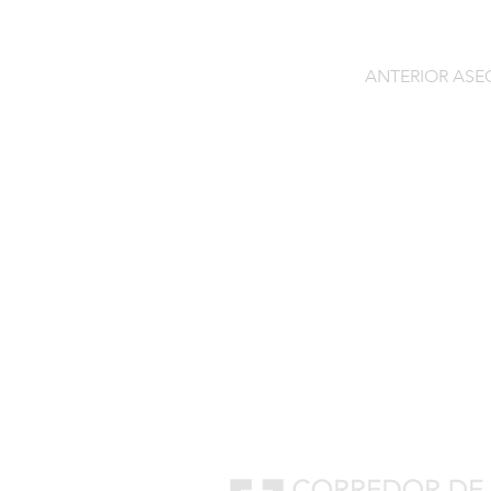
ANTERIOR AS
Contacto
C/General Lasheras, 19.
22003, Huesca​​
Tel:
633 14 01 69
info@segurosdecocheonlin