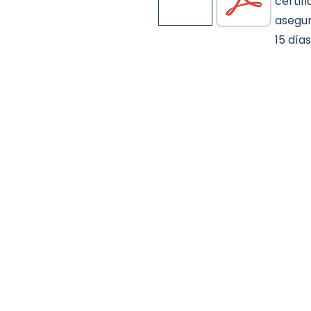
certif
asegur
15 días