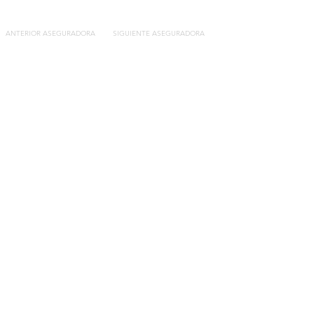
ANTERIOR ASEGURADORA
SIGUIENTE ASEGURADORA
Contacto
C/General Lasheras, 19.
22003, Huesca​​
Tel:
633 14 01 69
info@segurosdecocheonline.es
Lo más buscado
Comparador seguros de coche
Contratar seguro por días online
Contratar seguro por meses online
Modelos documentación gratuitos