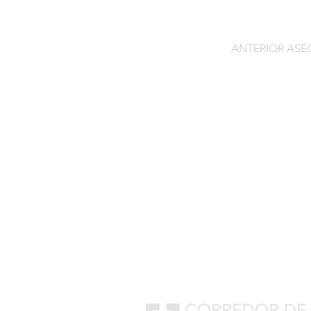
ANTERIOR AS
Contacto
C/General Lasheras, 19.
22003, Huesca​​
Tel:
633 14 01 69
info@segurosdecocheonlin