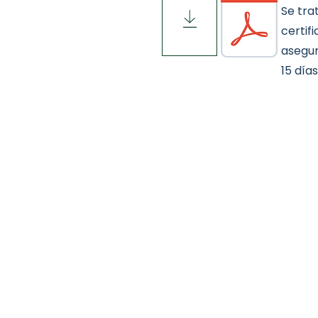
Se tra
certif
asegur
15 días