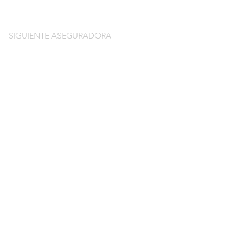
SIGUIENTE ASEGURADORA
do
guros de coche
o por días online
o por meses online
ntación gratuitos