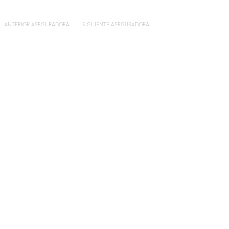
ANTERIOR ASEGURADORA
SIGUIENTE ASEGURADORA
Contacto
C/General Lasheras, 19.
22003, Huesca​​
Tel:
633 14 01 69
info@segurosdecocheonline.es
Lo más buscado
Comparador seguros de coche
Contratar seguro por días online
Contratar seguro por meses online
Modelos documentación gratuitos