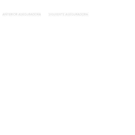
ANTERIOR ASEGURADORA
SIGUIENTE ASEGURADORA
Contacto
C/General Lasheras, 19.
22003, Huesca​​
Tel:
633 14 01 69
info@segurosdecocheonline.es
Lo más buscado
Comparador seguros de coche
Contratar seguro por días online
Contratar seguro por meses online
Modelos documentación gratuitos