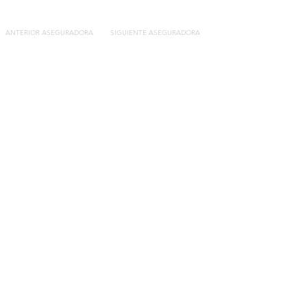
ANTERIOR ASEGURADORA
SIGUIENTE ASEGURADORA
Contacto
C/General Lasheras, 19.
22003, Huesca​​
Tel:
633 14 01 69
info@segurosdecocheonline.es
Lo más buscado
Comparador seguros de coche
Contratar seguro por días online
Contratar seguro por meses online
Modelos documentación gratuitos