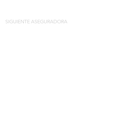
SIGUIENTE ASEGURADORA
do
guros de coche
o por días online
o por meses online
ntación gratuitos