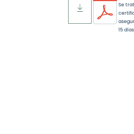
Se tra
certif
asegur
15 días