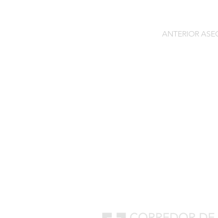
ANTERIOR AS
Contacto
C/General Lasheras, 19.
22003, Huesca​​
Tel:
633 14 01 69
info@segurosdecocheonlin