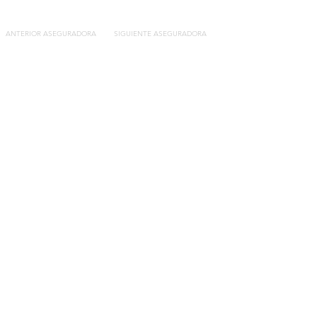
ANTERIOR ASEGURADORA
SIGUIENTE ASEGURADORA
Contacto
C/General Lasheras, 19.
22003, Huesca​​
Tel:
633 14 01 69
info@segurosdecocheonline.es
Lo más buscado
Comparador seguros de coche
Contratar seguro por días online
Contratar seguro por meses online
Modelos documentación gratuitos