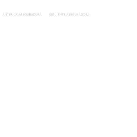
ANTERIOR ASEGURADORA
SIGUIENTE ASEGURADORA
Contacto
C/General Lasheras, 19.
22003, Huesca​​
Tel:
633 14 01 69
info@segurosdecocheonline.es
Lo más buscado
Comparador seguros de coche
Contratar seguro por días online
Contratar seguro por meses online
Modelos documentación gratuitos