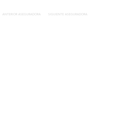
ANTERIOR ASEGURADORA
SIGUIENTE ASEGURADORA
Contacto
C/General Lasheras, 19.
22003, Huesca​​
Tel:
633 14 01 69
info@segurosdecocheonline.es
Lo más buscado
Comparador seguros de coche
Contratar seguro por días online
Contratar seguro por meses online
Modelos documentación gratuitos