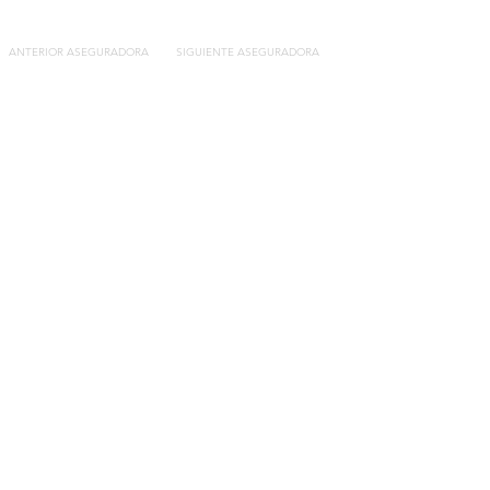
ANTERIOR ASEGURADORA
SIGUIENTE ASEGURADORA
Contacto
C/General Lasheras, 19.
22003, Huesca​​
Tel:
633 14 01 69
info@segurosdecocheonline.es
Lo más buscado
Comparador seguros de coche
Contratar seguro por días online
Contratar seguro por meses online
Modelos documentación gratuitos