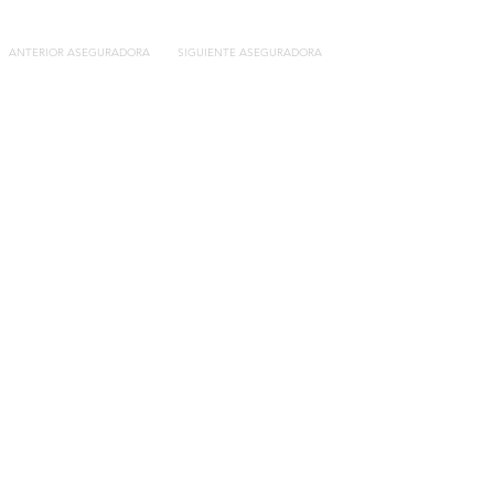
ANTERIOR ASEGURADORA
SIGUIENTE ASEGURADORA
Contacto
C/General Lasheras, 19.
22003, Huesca​​
Tel:
633 14 01 69
info@segurosdecocheonline.es
Lo más buscado
Comparador seguros de coche
Contratar seguro por días online
Contratar seguro por meses online
Modelos documentación gratuitos