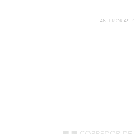
ANTERIOR AS
Contacto
C/General Lasheras, 19.
22003, Huesca​​
Tel:
633 14 01 69
info@segurosdecocheonlin