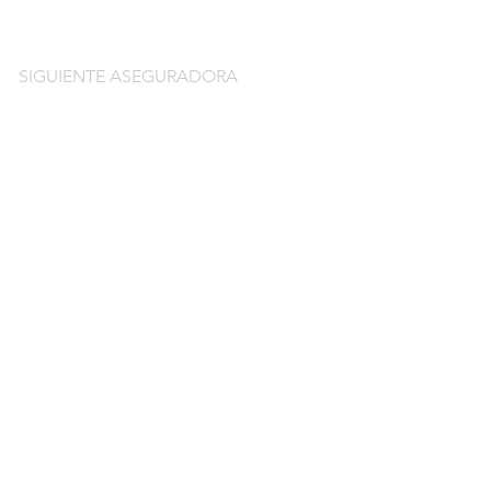
SIGUIENTE ASEGURADORA
do
guros de coche
o por días online
o por meses online
ntación gratuitos