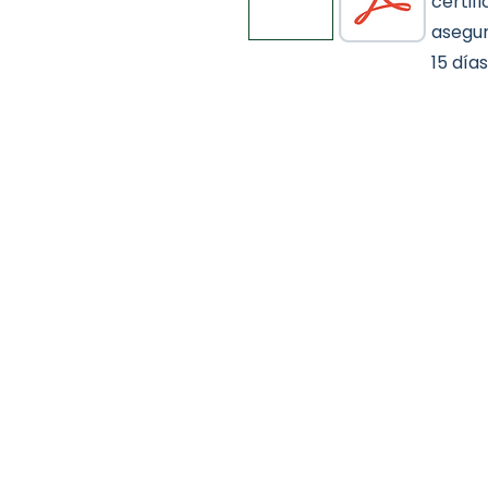
certif
asegur
15 días