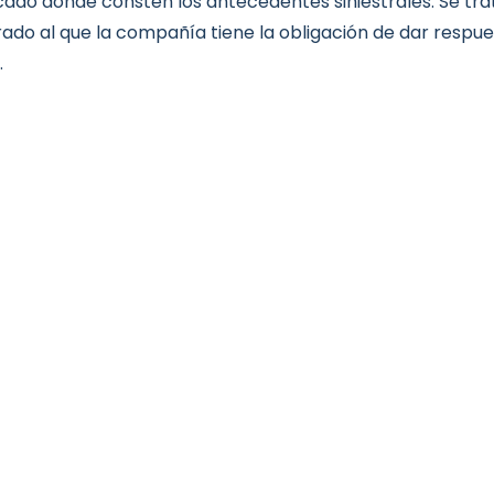
icado donde consten los antecedentes siniestrales. Se tr
ado al que la compañía tiene la obligación de dar respu
.