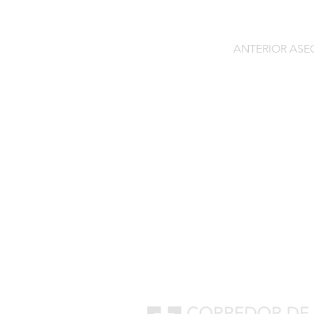
ANTERIOR AS
Contacto
C/General Lasheras, 19.
22003, Huesca​​
Tel:
633 14 01 69
info@segurosdecocheonlin