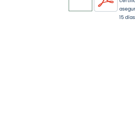
certif
asegur
15 días