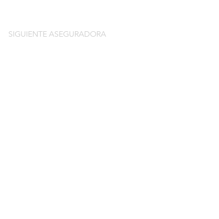
SIGUIENTE ASEGURADORA
do
guros de coche
o por días online
o por meses online
ntación gratuitos