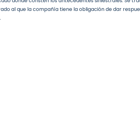
icado donde consten los antecedentes siniestrales. Se tr
ado al que la compañía tiene la obligación de dar respu
.