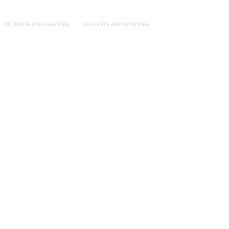
ANTERIOR ASEGURADORA
SIGUIENTE ASEGURADORA
Contacto
C/General Lasheras, 19.
22003, Huesca​​
Tel:
633 14 01 69
info@segurosdecocheonline.es
Lo más buscado
Comparador seguros de coche
Contratar seguro por días online
Contratar seguro por meses online
Modelos documentación gratuitos