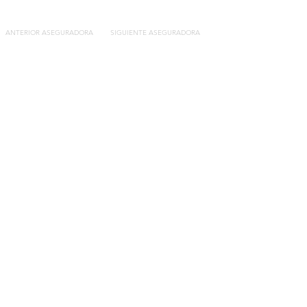
ANTERIOR ASEGURADORA
SIGUIENTE ASEGURADORA
Contacto
C/General Lasheras, 19.
22003, Huesca​​
Tel:
633 14 01 69
info@segurosdecocheonline.es
Lo más buscado
Comparador seguros de coche
Contratar seguro por días online
Contratar seguro por meses online
Modelos documentación gratuitos