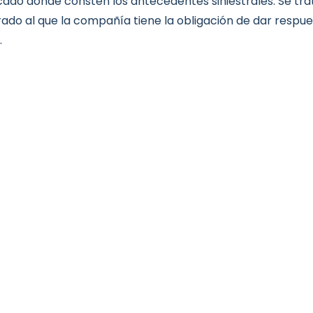
icado donde consten los antecedentes siniestrales. Se tr
ado al que la compañía tiene la obligación de dar respu
.