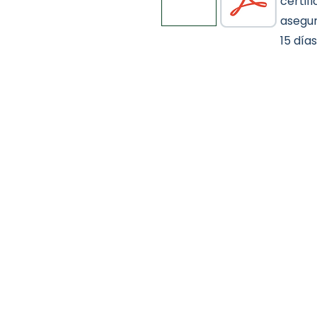
certif
asegur
15 días