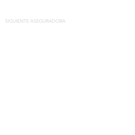
SIGUIENTE ASEGURADORA
do
guros de coche
o por días online
o por meses online
ntación gratuitos