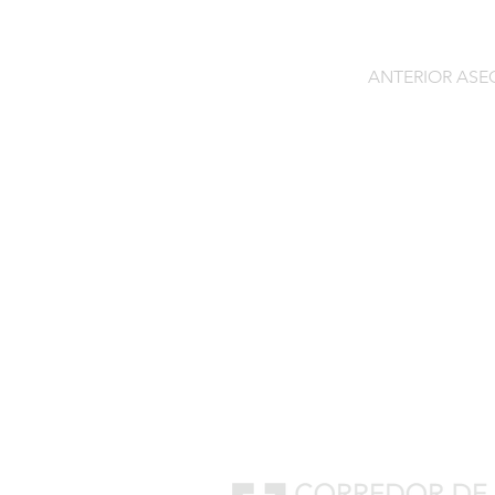
ANTERIOR AS
Contacto
C/General Lasheras, 19.
22003, Huesca​​
Tel:
633 14 01 69
info@segurosdecocheonlin