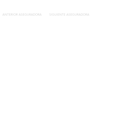
ANTERIOR ASEGURADORA
SIGUIENTE ASEGURADORA
Contacto
C/General Lasheras, 19.
22003, Huesca​​
Tel:
633 14 01 69
info@segurosdecocheonline.es
Lo más buscado
Comparador seguros de coche
Contratar seguro por días online
Contratar seguro por meses online
Modelos documentación gratuitos