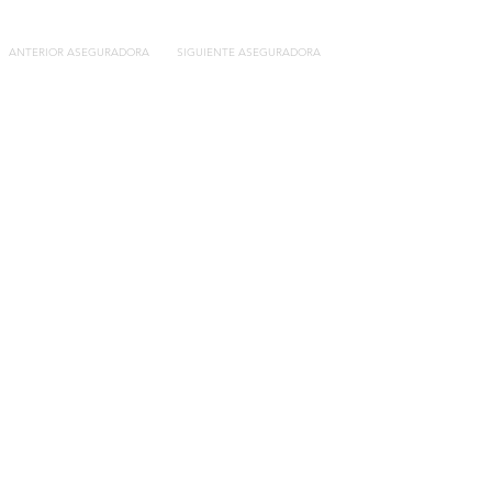
ANTERIOR ASEGURADORA
SIGUIENTE ASEGURADORA
Contacto
C/General Lasheras, 19.
22003, Huesca​​
Tel:
633 14 01 69
info@segurosdecocheonline.es
Lo más buscado
Comparador seguros de coche
Contratar seguro por días online
Contratar seguro por meses online
Modelos documentación gratuitos