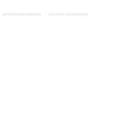
ANTERIOR ASEGURADORA
SIGUIENTE ASEGURADORA
Contacto
C/General Lasheras, 19.
22003, Huesca​​
Tel:
633 14 01 69
info@segurosdecocheonline.es
Lo más buscado
Comparador seguros de coche
Contratar seguro por días online
Contratar seguro por meses online
Modelos documentación gratuitos