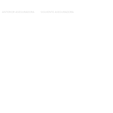
ANTERIOR ASEGURADORA
SIGUIENTE ASEGURADORA
Contacto
C/General Lasheras, 19.
22003, Huesca​​
Tel:
633 14 01 69
info@segurosdecocheonline.es
Lo más buscado
Comparador seguros de coche
Contratar seguro por días online
Contratar seguro por meses online
Modelos documentación gratuitos